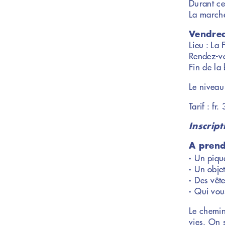
Durant ce
La marche
Vendred
Lieu : La 
Rendez-vo
Fin de la
Le niveau 
Tarif : fr.
Inscrip
A prend
Un piqu
Un obje
Des vêt
Qui vous
Le chemin
vies. On 