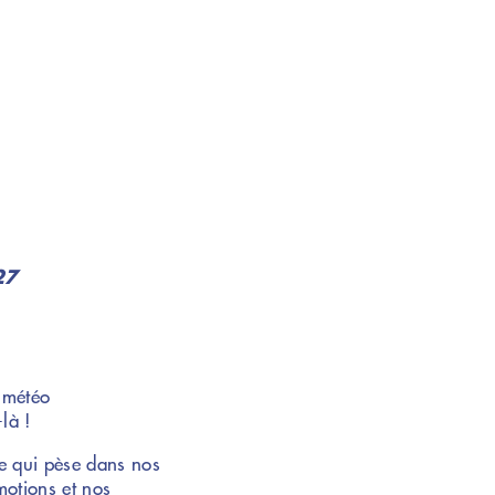
27
 météo
là !
e qui pèse dans nos
motions et nos