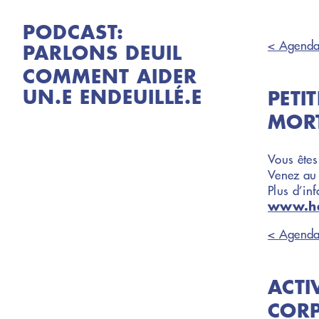
PODCAST:
< Agend
PARLONS DEUIL
COMMENT AIDER
UN.E ENDEUILLÉ.E
PETI
MORT
Vous êtes
Venez au 
Plus d’inf
www.ha
< Agend
ACTI
CORP