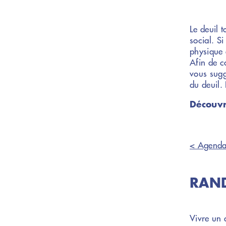
Le deuil 
social. Si
physique 
Afin de c
vous sugg
du deuil. 
Découvr
< Agend
RAND
Vivre un 