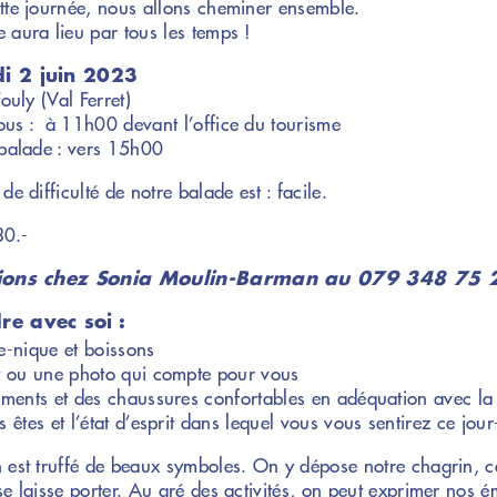
tte journée, nous allons cheminer ensemble.
 aura lieu par tous les temps !
i 2 juin 2023
Fouly (Val Ferret)
us : à 11h00 devant l’office du tourisme
 balade : vers 15h00
de difficulté de notre balade est : facile.
 30.-
tions chez Sonia Moulin-Barman au 079 348 75 
re avec soi :
e-nique et boissons
t ou une photo qui compte pour vous
ements et des chaussures confortables en adéquation avec la
 êtes et l’état d’esprit dans lequel vous vous sentirez ce jour-
 est truffé de beaux symboles. On y dépose notre chagrin, c
se laisse porter. Au gré des activités, on peut exprimer nos é