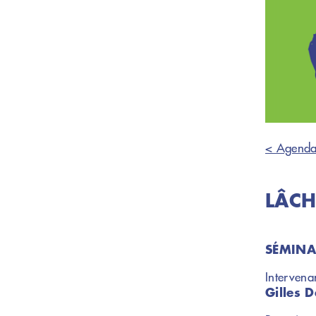
< Agend
LÂCHE
SÉMINA
Intervena
Gilles D