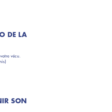
078 898 83 11
RO DE LA
votre vécu.
nis)
NIR SON