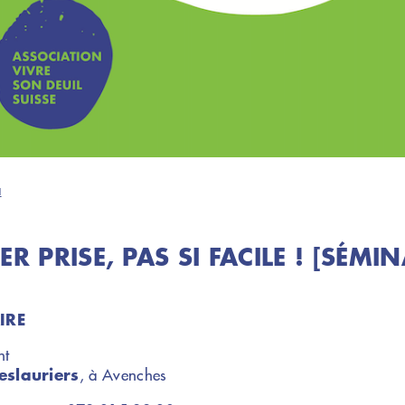
a
R PRISE, PAS SI FACILE ! [SÉMIN
IRE
nt
eslauriers
, à Avenches