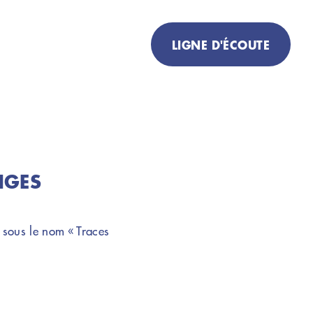
LIGNE D'ÉCOUTE
Un peu de réconfort ?
Besoin de partager cette
épreuve ?
Numéro d'écoute pour
un
personne ayant perdu
NGES
proche
079 412 39 63
 sous le nom « Traces
Numéro d'écoute pour
'un
personne en deuil d
animal de
compagnie