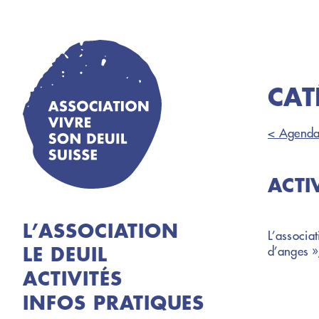
Skip
to
content
CAT
< Agend
ACTI
L’ASSOCIATION
L’associa
LE DEUIL
d’anges »,
ACTIVITÉS
INFOS PRATIQUES