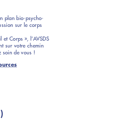
 un plan bio-psycho-
ussion sur le corps
il et Corps », l’AVSDS
nt sur votre chemin
z soin de vous !
sources
)