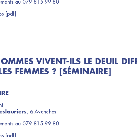
ements au 079 815 99 80
os [pdf]
a
HOMMES VIVENT-ILS LE DEUIL D
LES FEMMES ? [SÉMINAIRE]
IRE
nt
eslauriers
, à Avenches
ements au 079 815 99 80
os [pdf]