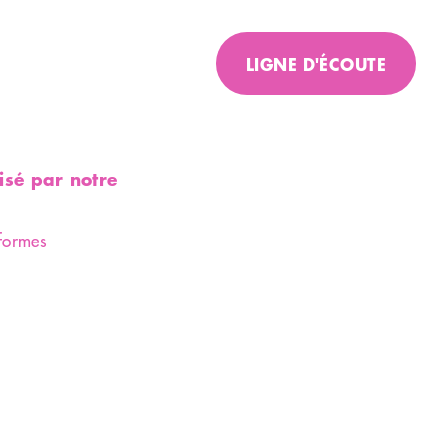
LIGNE D'ÉCOUTE
Un peu de réconfort ?
Besoin de partager cette
épreuve ?
isé par notre
Numéro d'écoute pour
un
personne ayant perdu
eformes
proche
079 412 39 63
Numéro d'écoute pour
'un
personne en deuil d
animal de
compagnie