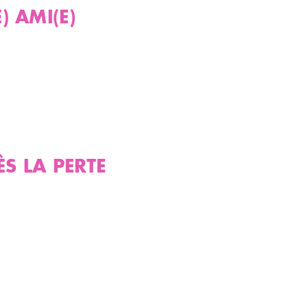
) AMI(E)
078 898 83 11
ÈS LA PERTE