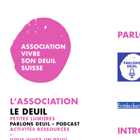
Skip
to
content
PARL
L’ASSOCIATION
Entdecken
LE DEUIL
PETITES LUMIÈRES
PARLONS DEUIL – PODCAST
INTR
ACTIVITÉS RESSOURCES
–
VOUS VIVEZ UN DEUIL