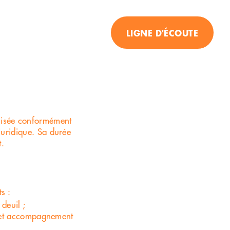
LIGNE D'ÉCOUTE
Un peu de réconfort ?
Besoin de partager cette
épreuve ?
Numéro d'écoute pour
un
personne ayant perdu
nisée conformément
proche
 juridique. Sa durée
t.
079 412 39 63
Numéro d'écoute pour
s :
'un
personne en deuil d
deuil ;
animal de
l et accompagnement
compagnie