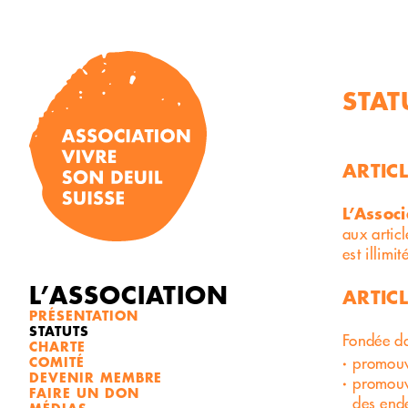
Skip
to
content
STAT
ARTICL
L’Associ
aux artic
est illimi
L’ASSOCIATION
ARTICL
PRÉSENTATION
STATUTS
Fondée dan
CHARTE
promouvo
COMITÉ
DEVENIR MEMBRE
promouv
FAIRE UN DON
des ende