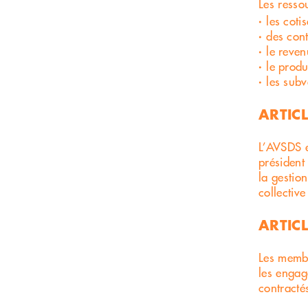
Les ressou
les coti
des cont
le reven
le produ
les subv
ARTICL
L’AVSDS e
président
la gestio
collectiv
ARTICL
Les membr
les engag
contractés