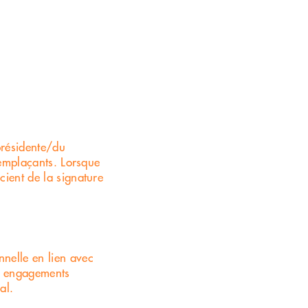
présidente/du
 remplaçants. Lorsque
cient de la signature
nnelle en lien avec
ou engagements
al.