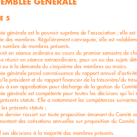
SEMBLEE GENERALE
E 5
ée générale est le pouvoir suprême de l’association ; elle es
ée des membres. Régulièrement convoquée, elle est valableme
le nombre de membres présents.
éunit en séance ordinaire au cours du premier semestre de c
 se réunir en séance extraordinaire, pour un ou des sujets dé
é ou à la demande du cinquième des membres au moins.
ée générale prend connaissance du rapport annuel d’activité
/le président et du rapport financier de la trésorière/du trés
is à son approbation pour décharge de la gestion du Comité
ée générale est compétente pour toutes les décisions qui lui 
s présents statuts. Elle a notamment les compétences suivantes
 les présents statuts ;
en dernier ressort sur toute proposition émanant du Comité 
 montant des cotisations annuelles sur proposition du Comité.
d ses décisions à la majorité des membres présents.