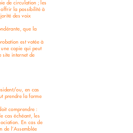
e de circulation ; les
frir la possibilité à
orité des voix
ondérante, que la
robation est votée à
 une copie qui peut
site internet de
ésident/ou, en cas
t prendre la forme
doit comprendre :
le cas échéant, les
ociation. En cas de
ion de l’Assemblée