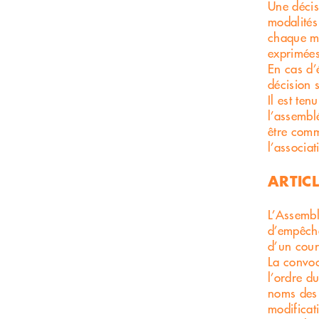
Une décis
modalités
chaque me
exprimées
En cas d’
décision 
Il est te
l’assembl
être comm
l’associat
ARTICL
L’Assembl
d’empêche
d’un cour
La convoc
l’ordre du
noms des 
modificat