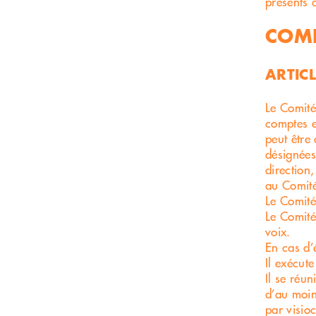
présents 
COMI
ARTICL
Le Comité 
comptes et
peut être
désignées
direction
au Comité
Le Comité
Le Comité
voix.
En cas d’
Il exécut
Il se réu
d’au moin
par visio