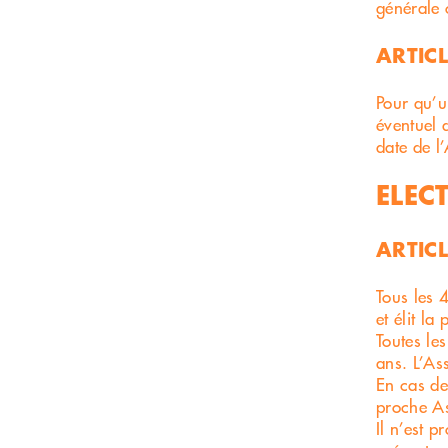
générale 
ARTICL
Pour qu’u
éventuel 
date de l
ELEC
ARTICL
Tous les 
et élit la
Toutes le
ans. L’As
En cas de
proche A
Il n’est p