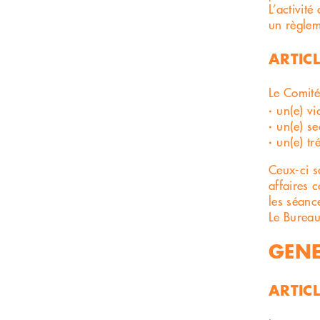
L’activité
un règlem
ARTICL
Le Comité
un(e) vi
un(e) se
un(e) tré
Ceux-ci s
affaires 
les séanc
Le Bureau
GENE
ARTICL