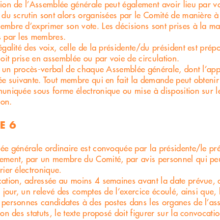
ion de l’Assemblée générale peut également avoir lieu par voi
 du scrutin sont alors organisées par le Comité de manière à of
mbre d’exprimer son vote. Les décisions sont prises à la maj
 par les membres.
égalité des voix, celle de la présidente/du président est prép
soit prise en assemblée ou par voie de circulation.
nu un procès-verbal de chaque Assemblée générale, dont l’app
ée suivante. Tout membre qui en fait la demande peut obtenir
uniquée sous forme électronique ou mise à disposition sur le 
ion.
E 6
ée générale ordinaire est convoquée par la présidente/le pr
ment, par un membre du Comité, par avis personnel qui peu
rier électronique.
ation, adressée au moins 4 semaines avant la date prévue, 
 jour, un relevé des comptes de l’exercice écoulé, ainsi que, 
personnes candidates à des postes dans les organes de l’ass
ion des statuts, le texte proposé doit figurer sur la convocat