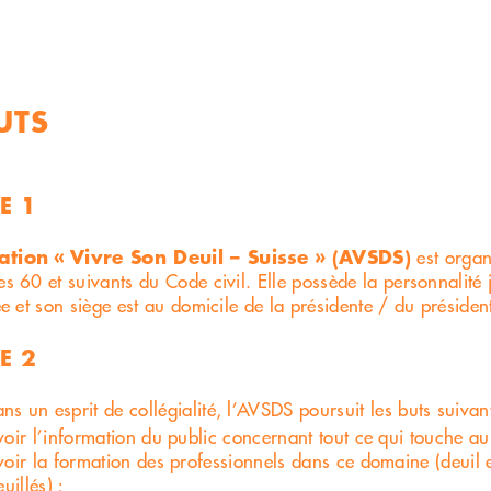
UTS
E 1
ation « Vivre Son Deuil – Suisse » (AVSDS)
est orga
les 60 et suivants du Code civil. Elle possède la personnalité
tée et son siège est au domicile de la présidente / du présiden
E 2
s un esprit de collégialité, l’AVSDS poursuit les buts suivant
ir l’information du public concernant tout ce qui touche au 
oir la formation des professionnels dans ce domaine (deui
uillés) ;