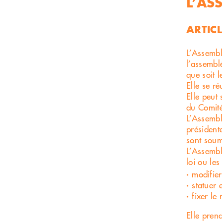
L’AS
ARTICL
L’Assembl
l’assembl
que soit 
Elle se r
Elle peut
du Comit
L’Assembl
présidente
sont soum
L’Assembl
loi ou le
modifier
statuer 
fixer le
Elle pren