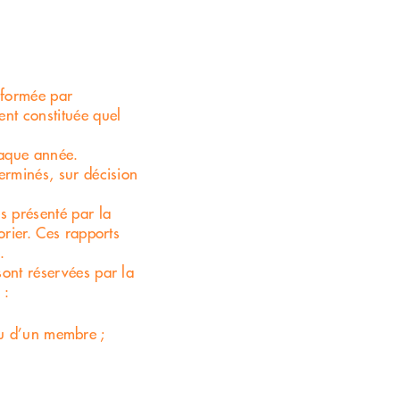
t formée par
nt constituée quel
haque année.
terminés, sur décision
s présenté par la
orier. Ces rapports
.
sont réservées par la
 :
ou d’un membre ;