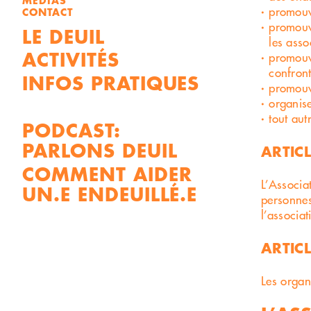
MÉDIAS
promouvo
CONTACT
promouvo
LE DEUIL
les asso
ACTIVITÉS
promouv
confront
INFOS PRATIQUES
promouvo
organise
tout aut
PODCAST:
PARLONS DEUIL
ARTICL
COMMENT AIDER
L’Associa
UN.E ENDEUILLÉ.E
personnes
l’associa
ARTICL
Les organ