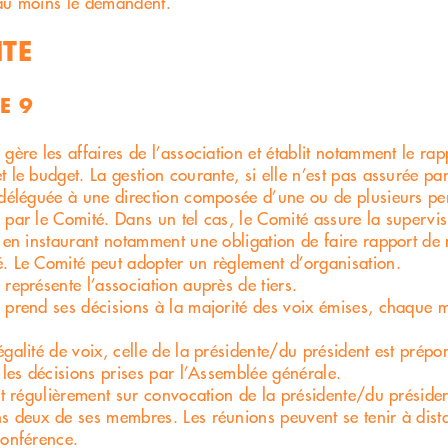
au moins le demandent.
TE
E 9
gère les affaires de l’association et établit notamment le rapp
 le budget. La gestion courante, si elle n’est pas assurée par
 déléguée à une direction composée d’une ou de plusieurs p
 par le Comité. Dans un tel cas, le Comité assure la supervisi
, en instaurant notamment une obligation de faire rapport de
. Le Comité peut adopter un règlement d’organisation.
 représente l’association auprès de tiers.
 prend ses décisions à la majorité des voix émises, chaque
égalité de voix, celle de la présidente/du président est prépo
e les décisions prises par l’Assemblée générale.
nit régulièrement sur convocation de la présidente/du présid
s deux de ses membres. Les réunions peuvent se tenir à dist
conférence.