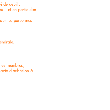
i de deuil ;
078 898 83 11
il, et en particulier
our les personnes
énérale.
r les membres,
 acte d’adhésion à