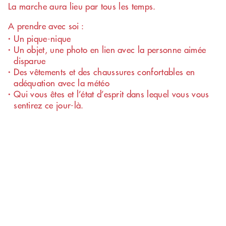
Numéro d'écoute
La marche aura lieu par tous les temps.
pour personne en
A prendre avec soi :
'un
deuil d
animal de
Un pique-nique
compagnie
Un objet, une photo en lien avec la personne aimée
disparue
Des vêtements et des chaussures confortables en
078 898 83
adéquation avec la météo
11
Qui vous êtes et l’état d’esprit dans lequel vous vous
sentirez ce jour-là.