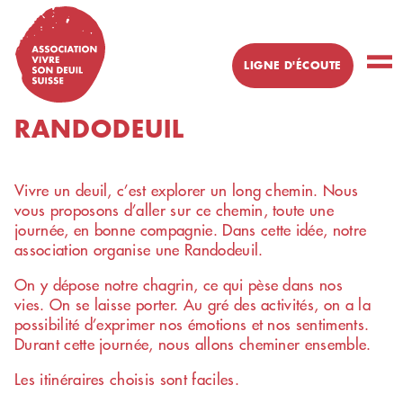
Skip
to
content
LIGNE D'ÉCOUTE
Un peu de
RANDODEUIL
réconfort ?
Besoin de
partager cette
Vivre un deuil, c’est explorer un long chemin. Nous
épreuve ?
vous proposons d’aller sur ce chemin, toute une
journée, en bonne compagnie. Dans cette idée, notre
Numéro d'écoute
association organise une Randodeuil.
pour personne
un
ayant perdu
On y dépose notre chagrin, ce qui pèse dans nos
proche
vies. On se laisse porter. Au gré des activités, on a la
possibilité d’exprimer nos émotions et nos sentiments.
079 412 39
Durant cette journée, nous allons cheminer ensemble.
63
Les itinéraires choisis sont faciles.