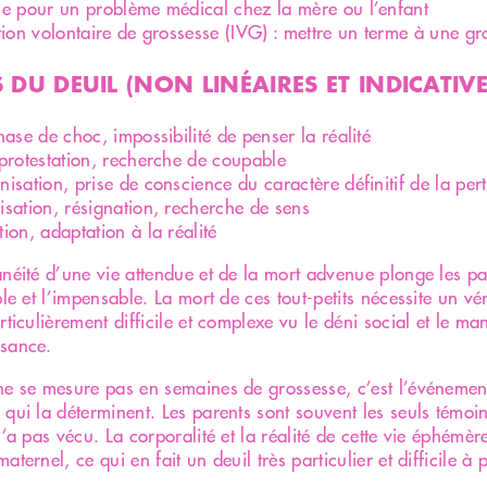
se pour un problème médical chez la mère ou l’enfant
tion volontaire de grossesse (IVG) : mettre un terme à une g
 DU DEUIL (NON LINÉAIRES ET INDICATIVE
hase de choc, impossibilité de penser la réalité
protestation, recherche de coupable
isation, prise de conscience du caractère définitif de la per
sation, résignation, recherche de sens
ion, adaptation à la réalité
anéité d’une vie attendue et de la mort advenue plonge les p
ble et l’impensable. La mort de ces tout-petits nécessite un vér
rticulièrement difficile et complexe vu le déni social et le m
sance.
ne se mesure pas en semaines de grossesse, c’est l’événement
 qui la déterminent. Les parents sont souvent les seuls témoin
n’a pas vécu. La corporalité et la réalité de cette vie éphémère
aternel, ce qui en fait un deuil très particulier et difficile à 