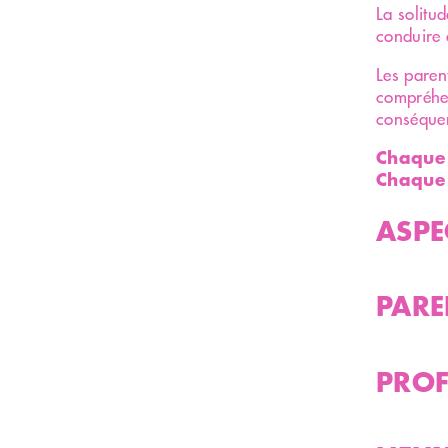
La solitu
conduire 
Les paren
compréhen
conséquen
Chaque h
Chaque 
ASPE
PARE
PROF