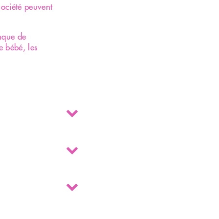
société peuvent
anque de
e bébé, les