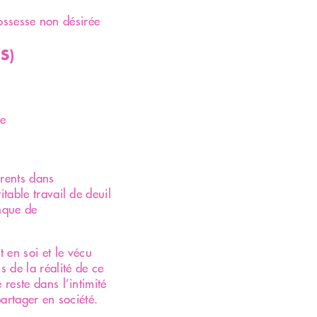
078 898 83 11
rossesse non désirée
S)
te
arents dans
itable travail de deuil
anque de
 en soi et le vécu
s de la réalité de ce
 reste dans l’intimité
partager en société.