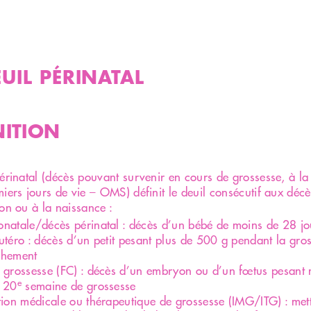
EUIL PÉRINATAL
NITION
périnatal (décès pouvant survenir en cours de grossesse, à l
miers jours de vie – OMS) définit le deuil consécutif aux déc
ion ou à la naissance :
onatale/décès périnatal : décès d’un bébé de moins de 28 jo
utéro : décès d’un petit pesant plus de 500 g pendant la gro
chement
e grossesse (FC) : décès d’un embryon ou d’un fœtus pesant
e
a 20
semaine de grossesse
tion médicale ou thérapeutique de grossesse (IMG/ITG) : met