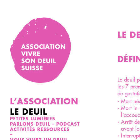
Skip
to
content
LE D
DÉFI
Le deuil 
les 7 pre
de gestat
L’ASSOCIATION
Mort né
Mort in 
LE DEUIL
l’accou
PETITES LUMIÈRES
Arrêt d
PARLONS DEUIL – PODCAST
avant l
ACTIVITÉS RESSOURCES
–
Interrup
VOUS VIVEZ UN DEUIL