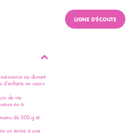
LIGNE D'ÉCOUTE
Un peu de réconfort ?
Besoin de partager cette
épreuve ?
Numéro d'écoute pour
un
personne ayant perdu
a naissance ou durant
proche
ès d’enfants en cours
079 412 39 63
urs de vie
ssesse ou à
Numéro d'écoute pour
'un
personne en deuil d
 moins de 500 g et
animal de
compagnie
tre un terme à une