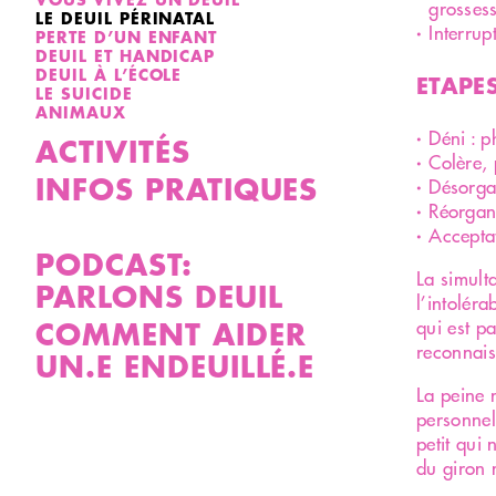
grosses
LE DEUIL PÉRINATAL
Interrup
PERTE D’UN ENFANT
DEUIL ET HANDICAP
DEUIL À L’ÉCOLE
ETAPES
LE SUICIDE
ANIMAUX
Déni : p
ACTIVITÉS
Colère, 
INFOS PRATIQUES
Désorgan
Réorgani
Acceptat
PODCAST:
La simult
PARLONS DEUIL
l’intoléra
COMMENT AIDER
qui est pa
reconnais
UN.E ENDEUILLÉ.E
La peine 
personnel
petit qui 
du giron m