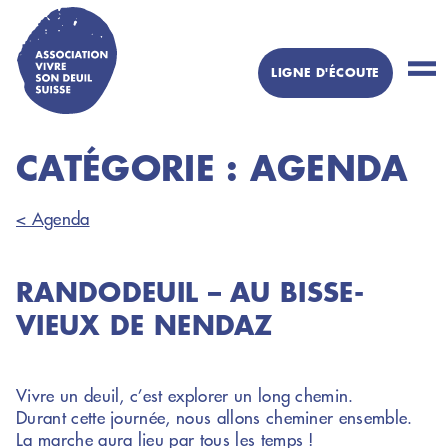
Skip
to
content
LIGNE D'ÉCOUTE
Un peu de
réconfort ?
CATÉGORIE :
AGENDA
Besoin de
partager cette
épreuve ?
< Agenda
Numéro d'écoute
pour personne
RANDODEUIL – AU BISSE-
un
ayant perdu
VIEUX DE NENDAZ
proche
079 412 39
Vivre un deuil, c’est explorer un long chemin.
63
Durant cette journée, nous allons cheminer ensemble.
La marche aura lieu par tous les temps !