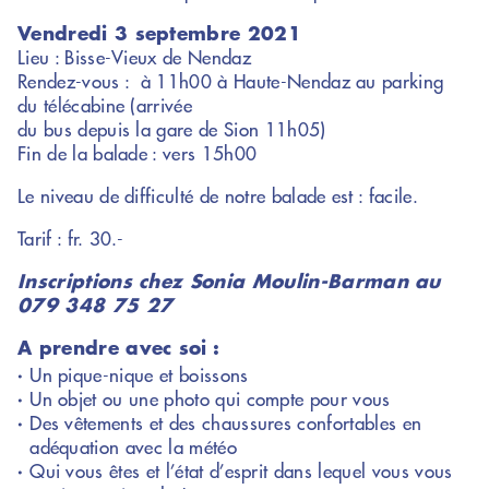
Numéro d'écoute
Vendredi 3 septembre 2021
pour personne en
Lieu : Bisse-Vieux de Nendaz
'un
deuil d
Rendez-vous : à 11h00 à Haute-Nendaz au parking
animal de
du télécabine (arrivée
compagnie
du bus depuis la gare de Sion 11h05)
Fin de la balade : vers 15h00
078 898 83
Le niveau de difficulté de notre balade est : facile.
11
Tarif : fr. 30.-
Inscriptions chez Sonia Moulin-Barman au
079 348 75 27
A prendre avec soi :
Un pique-nique et boissons
Un objet ou une photo qui compte pour vous
Des vêtements et des chaussures confortables en
adéquation avec la météo
Qui vous êtes et l’état d’esprit dans lequel vous vous