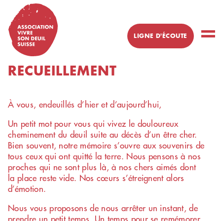
Skip
to
content
LIGNE D'ÉCOUTE
Un peu de
RECUEILLEMENT
réconfort ?
Besoin de
partager cette
À vous, endeuillés d’hier et d’aujourd’hui,
épreuve ?
Un petit mot pour vous qui vivez le douloureux
Numéro d'écoute
cheminement du deuil suite au décès d’un être cher.
pour personne
Bien souvent, notre mémoire s’ouvre aux souvenirs de
un
ayant perdu
tous ceux qui ont quitté la terre. Nous pensons à nos
proche
proches qui ne sont plus là, à nos chers aimés dont
la place reste vide. Nos cœurs s’étreignent alors
079 412 39
d’émotion.
63
Nous vous proposons de nous arrêter un instant, de
prendre un petit temps. Un temps pour se remémorer