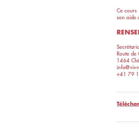
Ce cours 
son aide 
RENSE
Secrétari
Route de
1464 Chê
info@vivr
+41 79 
Télécha