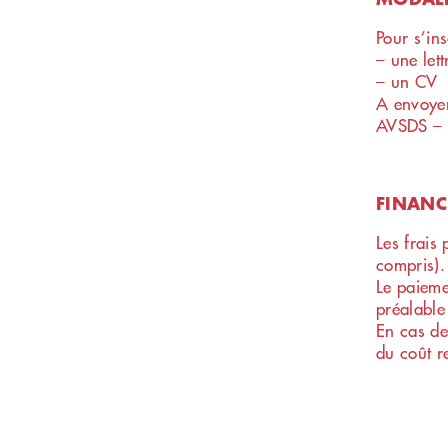
Pour s’ins
– une let
– un CV
A envoyer
AVSDS – 
FINANC
Les frais
compris).
Le paieme
préalable
En cas de
du coût r