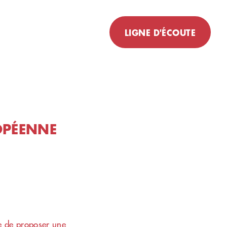
LIGNE D'ÉCOUTE
Un peu de réconfort ?
Besoin de partager cette
épreuve ?
Numéro d'écoute pour
un
personne ayant perdu
OPÉENNE
proche
079 412 39 63
Numéro d'écoute pour
'un
personne en deuil d
animal de
compagnie
e de proposer une