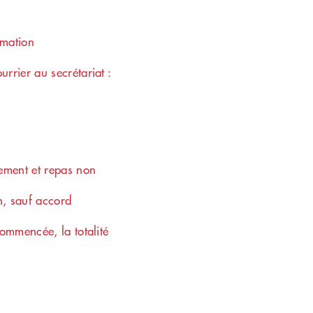
rmation
rrier au secrétariat :
gement et repas non
n, sauf accord
commencée, la totalité