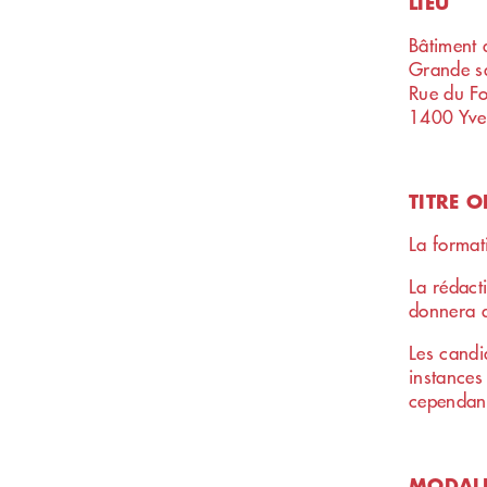
LIEU
Bâtiment d
Grande sal
Rue du F
1400 Yve
TITRE 
La formati
La rédact
donnera a
Les candi
instances
cependant
MODALI