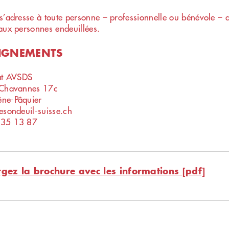
s’adresse à toute personne – professionnelle ou bénévole – 
aux personnes endeuillées.
IGNEMENTS
at AVSDS
 Chavannes 17c
ne-Pâquier
esondeuil-suisse.ch
135 13 87
rgez la brochure avec les informations [pdf]