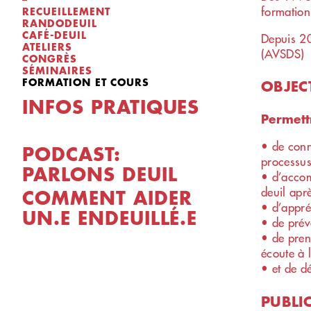
formation
RECUEILLEMENT
RANDODEUIL
CAFÉ-DEUIL
Depuis 20
ATELIERS
(AVSDS)
CONGRÈS
SÉMINAIRES
FORMATION ET COURS
OBJEC
INFOS PRATIQUES
Permett
• de conn
PODCAST:
processus
PARLONS DEUIL
• d’accomp
deuil aprè
COMMENT AIDER
• d’appréh
UN.E ENDEUILLÉ.E
• de prév
• de pren
écoute à 
• et de d
PUBLI