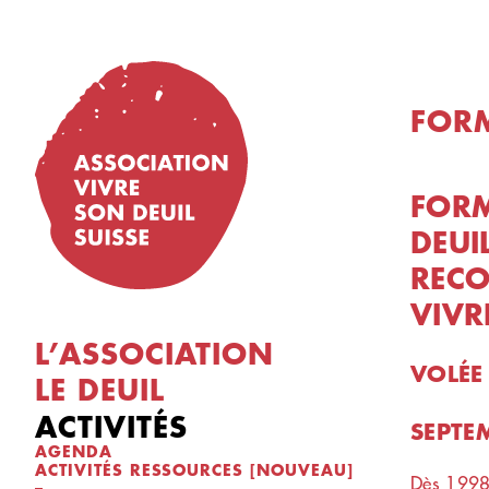
Skip
to
content
FORM
FOR
DEUI
RECO
VIVR
L’ASSOCIATION
VOLÉE
LE DEUIL
ACTIVITÉS
SEPTE
AGENDA
ACTIVITÉS RESSOURCES [NOUVEAU]
Dès 1998,
–