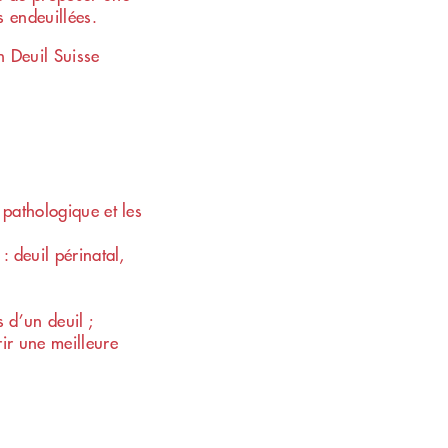
 endeuillées.
078 898 83 11
n Deuil Suisse
 pathologique et les
: deuil périnatal,
 d’un deuil ;
rir une meilleure